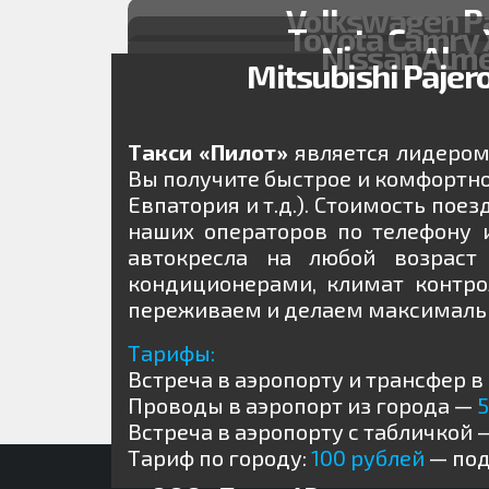
Volkswagen P
Toyota Camry
Nissan Alm
Mitsubishi Paje
Такси «Пилот»
является лидером 
Вы получите быстрое и комфортно
Евпатория и т.д.). Стоимость пое
наших операторов по телефону 
автокресла на любой возраст
кондиционерами, климат контр
переживаем и делаем максимальн
Тарифы:
Встреча в аэропорту и трансфер в
Проводы в аэропорт из города —
5
Встреча в аэропорту с табличкой 
ООО «ПилотАВ» 2021. Транспортное об
Тариф по городу:
100 рублей
— под
Свадебные автомобили.