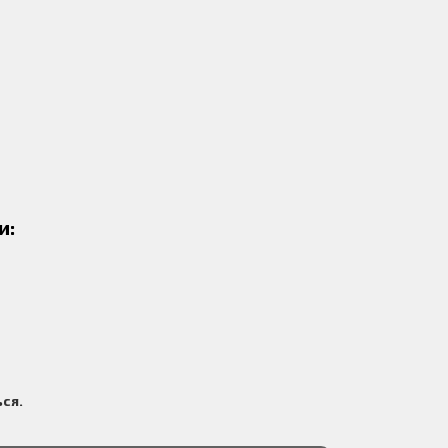
и:
ся.