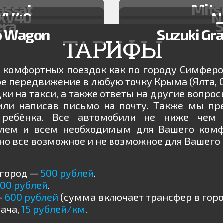
assat
Mits
 XV40
N
era
S
ro Wagon
Suzuki Gra
ТАРИФЫ
комфортных поездок как по городу Симферопо
е передвижение в любую точку Крыма (Ялта, С
здки на такси, а также ответы на другие вопр
или написав письмо на почту. Также мы пр
 ребёнка. Все автомобили не ниже чем
олем и всем необходимым для Вашего комфо
о все возможное и не возможное для Вашего 
 город —
500 рублей
.
00 рублей
.
—
600 рублей
(сумма включает трансфер в горо
служивание и деловые мероприятия в Крыму. Грузоперевозки. Верт
ача,
15 рублей/км
.