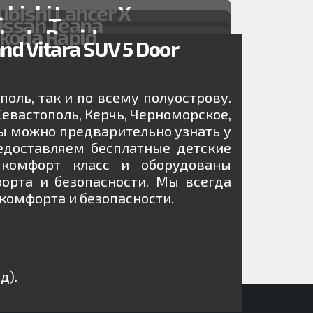
ubishi Lancer X
issan Teana
koda Rapid
nd Vitara SUV 5 Door
ль, так и по всему полуострову.
евастополь, Керчь, Черноморское,
осы можно предварительно узнать у
едоставляем бесплатные детские
 комфорт класс и оборудованы
рта и безопасности. Мы всегда
комфорта и безопасности.
д).
олеты. Такси Симферополь. Автопрокат.