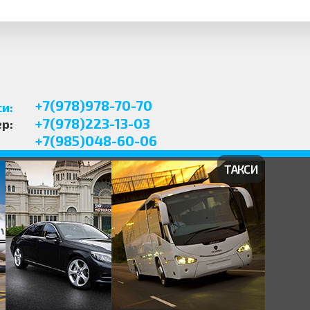
+7(978)978-70-70
и:
+7(978)223-13-03
р:
+7(985)048-60-06
ТАКСИ