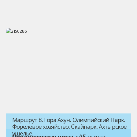
Маршрут 8. Гора Ахун. Олимпийский Парк.
Форелевое хозяйство. Скайпарк. Ахтырское
ущелье.
Продолжительность :
45 минут